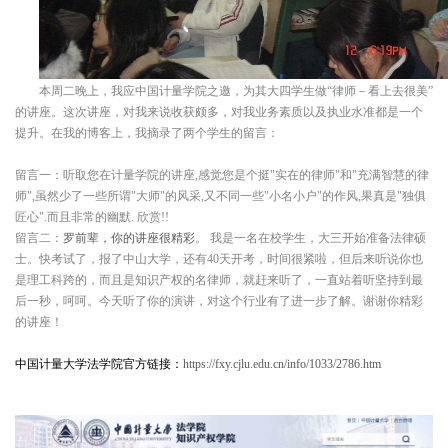
本周二晚上，我应中国计量学院之邀，为其大四学生做“律师－看上去很美”
的讲座。这次讲座，对我来说收获颇多，对我业务素质以及执业水准都是一个
提升。
在我的博客上，我摘录了两个学生的留言：
留言一：
听取您在计量学院的讲座
,
感觉您是个挺
"
实在的律师
"
和
"
充满智慧的律
师
",
虽然少了一些所谓
"
大师
"
的风采
,
又不同一些
"
小名小户
"
的作风
,
果真是
"
独俱
匠心
".
而且非常的幽默
.
欣赏
!!
留言二：
罗前辈，你的讲座很精彩
。
我是一名在校学生，大
三
开始准备法律硕
士。快考试了，报了中山大学，还有
40
天开考，时间很紧啦，但后来听说你也
是理工科跨的，而且是知识产权的名律师，就赶来听了，一直站着听坚持到最
后一秒，呵呵。今天听了你的演讲，对这个行业有了进一步了解。谢谢你精彩
的讲座！
中国计量大学法学院官方链接：
https://fxy.cjlu.edu.cn/info/1033/2786.htm