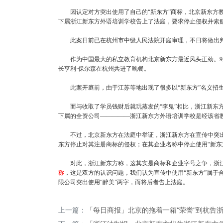
因认定对方突出使用了自己的“新东方”商标，北京新东方教育
下属浙江新东方外语培训学校告上了法庭，要求停止侵权并索
此案日前已在杭州市中级人民法院开庭审理，不日将做出
作为中国最大的私立教育机构北京新东方最近风头正劲。
9
长亨利·保尔森在杭州共进了晚餐。
此案开庭前，由于江苏等地出现了很多以“新东方”名义招生的
而与收取了学员钱财后就玩蒸发的“李鬼”相比，浙江新东方
下属的全资公司—————浙江新东方外语培训学校是经该省
不过，北京新东方在法庭中举证，浙江新东方在宣传中突出使
东方停止对其注册商标的侵权；在其企业名称中停止使用“新东
对此，浙江新东方称，这其实是商标和企业字号之争，浙江新
称
，这是双方的认识问题，我们认为宣传中使用“新东方”属于
限公司突出使用“醉美”两字，而将后者告上法庭。
上一篇：
「每日商报」北京的拖着一箱“荣誉”到杭告