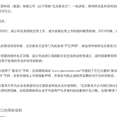
科技（集团）有限公司（以下简称“北京新东方”）一纸诉状，将同样涉及外语培训
赔
50
万元。
判决。
月
8
日
，该公司在美国纽交所上市，成为首家赴美上市的国内教育机构。
9
月
19
日晚
，
英语培训学校，北京新东方还专门为此发表“严正声明”，称这些学校和北京新东方没
则显得相对名正言顺。该公司由浙江省国际文化交流协会投资成立，是经国家教育部
教育厅批准的专业外语培训机构。
用了“新东方”字样，且其网络域名“
www.zjneworient.com
”均侵犯了它已注册的“新
方”字样，在有关报纸上刊登致歉声明，并承担为制止侵权所花费的
50
万元经济赔偿。
东方作为企业名称是经过正规渠道审批后允许使用的。“北京新东方认为我们突出使用
合理利用范畴。目前因商标和企业字号使用产生矛盾纠纷的案例不在少数。近期“醉美
浙江的商标侵权