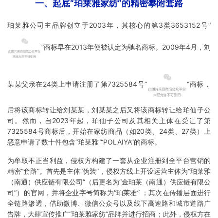
一、起底“珀莱雅家纺”的精密攀附套路
珀莱雅公司主品牌创立于2003年，其核心的第3类3653152号“
”商标早在2013年便被认定为驰名商标。2009年4月，刘
某某父亲在24类上申请注册了第7325584号“
”商标，
后将该商标转让给刘某某，刘某某之后又将该商标转让给珀仙子公
司。然而，自2023年起，珀仙子公司及其相关主体在受让了第
7325584号商标后，开始在家纺商品（如20类、24类、27类）上
恶意申请了数十件包含“珀莱雅”“POLAIYA”的商标。
为牟取不正当利益，侵权方构建了一套从企业注册到全平台营销的
精密“套路”。首先是主体“伪装”，侵权方线上开设运营主体为“珀莱雅
（南通）供应链有限公司”（后更名为“金珀莱（南通）供应链有限公
司”）的官网，并将企业字号简称为“珀莱雅” ；其次在传播层面进行
全链路渗透，借助微博、微信公众号以及线下高速路和城市道路广
告牌，大肆宣传推广“珀莱雅家纺”品牌并进行招商；此外，侵权方在