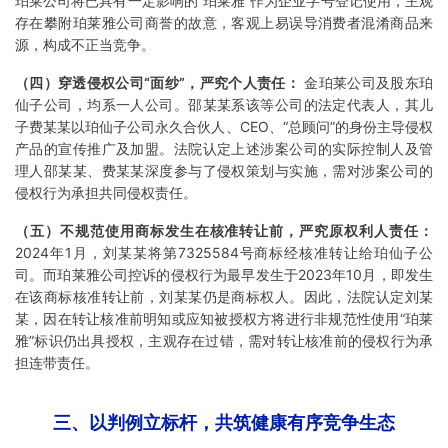
珀莱公司将已具有一定影响的“珀莱雅”作为企业字号登记使用，主观
存在攀附珀莱雅公司商誉的故意，客观上易误导消费者混淆商品来
源，构成不正当竞争。
（四）穿透侵权公司“面纱”，严究个人责任：
金珀莱公司及股东珀
仙子公司，均系一人公司。邵某某系该等公司的法定代表人，其儿
子费某某以珀仙子公司永久合伙人、CEO、“总顾问”的身份主导侵权
产品的宣传推广及加盟。法院认定上述涉案公司的实际控制人及管
理人邵某某、费某某深度参与了侵权策划与实施，需对涉案公司的
侵权行为承担
共同侵权责任
。
（五）不规范使用商标发生在核准转让前，严究原权利人责任：
2024年1月，刘某某将第7325584号商标经核准转让给珀仙子公
司。而珀莱雅公司控诉的侵权行为最早发生于2023年10月，即发生
在该商标核准转让前，刘某某仍是商标权人。因此，法院认定刘某
某，因在转让核准前明知或应知被授权方将进行非规范性使用“珀莱
雅”标识仍出具授权，主观存在过错，需对转让核准前的侵权行为承
担连带责任。
三、以判例立标杆，共筑健康有序竞争生态