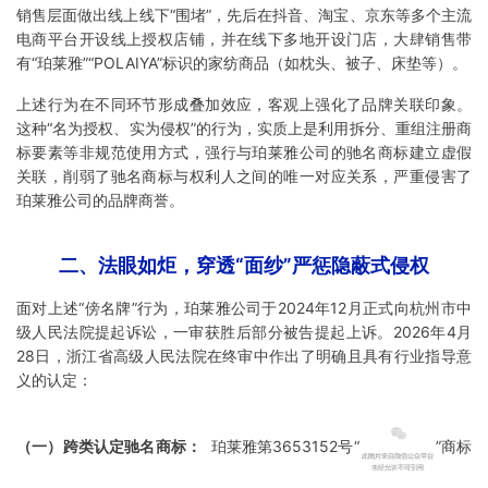
销售层面做出线上线下“围堵”，先后在抖音、淘宝、京东等多个主流
电商平台开设线上授权店铺，并在线下多地开设门店，大肆销售带
有“珀莱雅”“POLAIYA”标识的家纺商品（如枕头、被子、床垫等）。
上述行为在不同环节形成叠加效应，客观上强化了品牌关联印象。
这种“名为授权、实为侵权”的行为，实质上是利用拆分、重组注册商
标要素等非规范使用方式，强行与珀莱雅公司的驰名商标建立虚假
关联，削弱了驰名商标与权利人之间的唯一对应关系，严重侵害了
珀莱雅公司的品牌商誉。
二、法眼如炬，穿透“面纱”严惩隐蔽式侵权
面对上述“傍名牌”行为，珀莱雅公司于2024年12月正式向杭州市中
级人民法院提起诉讼，一审获胜后部分被告提起上诉。2026年4月
28日，浙江省高级人民法院在终审中作出了明确且具有行业指导意
义的认定：
（一）跨类认定驰名商标：
珀莱雅第3653152号“
”商标