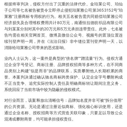
根据终审判决，侵权方付出了沉重的法律代价。金珀莱公司、珀仙
子公司等七名被告被责令立即停止侵犯珀莱雅公司第3653152号“珀
莱雅”注册商标专用权的行为。相关五名被告需共同赔偿珀莱雅公司
经济损失及合理维权费用共计80万元，南通恒拉德纺织品有限公司
与刘某某分别对其中的20万元和5万元承担连带责任。此外，七名被
告均需在相关官网首页、微博及微信公众号、视频号的置顶位置连
续刊登声明一周，并在《法治日报》非中缝位置刊登声明一天，以
消除给珀莱雅公司带来的恶劣影响。
业内人士认为，这一案件是典型的“傍名牌”“蹭流量”行为。侵权方通
过企业字号登记、商标注册、品牌授权招商等多种方式，在不同商
品类别上构建“似是而非”的品牌联系，实质攀附他人长期积累的商
誉。本案判决通过确认驰名商标跨类保护、认定企业字号攀附构成
不正当竞争、追究实际控制人责任及明确商标转让期间注意义务，
系统回应了当前市场中较为隐蔽的侵权模式。
对行业而言，该案释放出清晰信号：品牌知名度并非可被“拆分借用”
的公共资源。无论是通过注册近似商标、强化核心标识使用，还是
通过企业名称、授权招商等方式营造关联印象，只要足以导致公众
混淆或攀附商誉，均可能承担侵权责任。