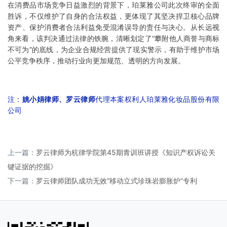
在消费品市场竞争日益激烈的背景下，珀莱雅公司此次终审的全面
胜诉，不仅维护了自身的合法权益，更体现了其坚决捍卫核心品牌
资产、保护消费者合法利益免受混淆误导的责任与决心。从长远视
角来看，该判决通过法律的铁腕，清晰划定了“攀附他人商誉与商标
不可为”的底线，为企业合规经营提供了现实警示，有助于维护市场
公平竞争秩序，推动行业向更加规范、透明的方向发展。
注：
姚小娟律师
、
罗云律师
代理本案权利人
珀莱雅化妆品股份有限
公司
上一篇：
罗云律师为杭律学院第45期青训班讲授《知识产权诉讼关
键证据的挖掘》
下一篇：
罗云律师团队成功无效“移动立式珍珠岩膨胀炉”专利