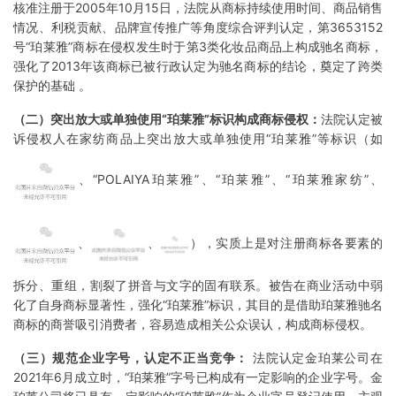
核准注册于2005年10月15日，法院从商标持续使用时间、商品销售
情况、利税贡献、品牌宣传推广等角度综合评判认定，第3653152
号“珀莱雅”商标在侵权发生时于第3类化妆品商品上构成驰名商标，
强化了2013年该商标已被行政认定为驰名商标的结论，奠定了跨类
保护的基础 。
（二）突出放大或单独使用“珀莱雅”标识构成商标侵权：
法院认定被
诉侵权人在家纺商品上突出放大或单独使用“珀莱雅”等标识（如
、“POLAIYA珀莱雅”、“珀莱雅”、“珀莱雅家纺”、
、
、
），实质上是对注册商标各要素的
拆分、重组，割裂了拼音与文字的固有联系。被告在商业活动中弱
化了自身
商标显著性
，强化“珀莱雅”标识，其目的是借助珀莱雅驰名
商标的商誉吸引消费者，容易造成相关公众误认，构成商标侵权。
（三）规范企业字号，认定不正当竞争：
法院认定金珀莱公司在
2021年6月成立时，“珀莱雅”字号已构成有一定影响的企业字号。金