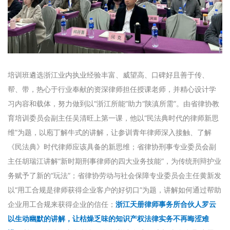
培训班遴选浙江业内执业经验丰富、威望高、口碑好且善于传、
帮、带，热心于行业奉献的资深律师担任授课老师，并精心设计学
习内容和载体，努力做到以“浙江所能”助力“陕滇所需”。由省律协教
育培训委员会副主任吴清旺上第一课，他以“民法典时代的律师新思
维”为题，以庖丁解牛式的讲解，让参训青年律师深入接触、了解
《民法典》时代律师应该具备的新思维；省律协刑事专业委员会副
主任胡瑞江讲解“新时期刑事律师的四大业务技能”，为传统刑辩护业
务赋予了新的“玩法”；省律协劳动与社会保障专业委员会主任黄新发
以“用工合规是律师获得企业客户的好切口”为题，讲解如何通过帮助
企业用工合规来获得企业的信任；
浙江天册律师事务所合伙人罗云
以生动幽默的讲解，让枯燥乏味的知识产权法律实务不再晦涩难